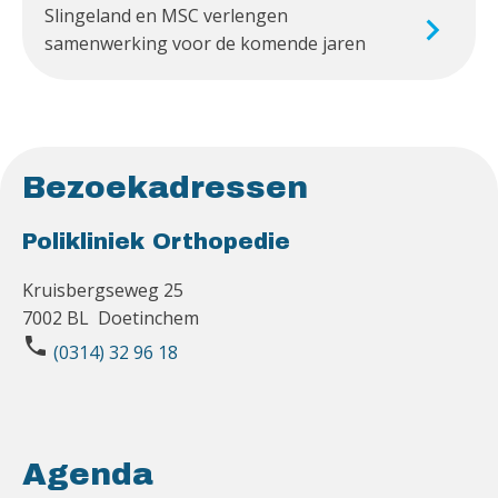
Slingeland en MSC verlengen
samenwerking voor de komende jaren
Bezoekadressen
Polikliniek Orthopedie
Kruisbergseweg 25
7002 BL Doetinchem
phone
(0314) 32 96 18
Agenda