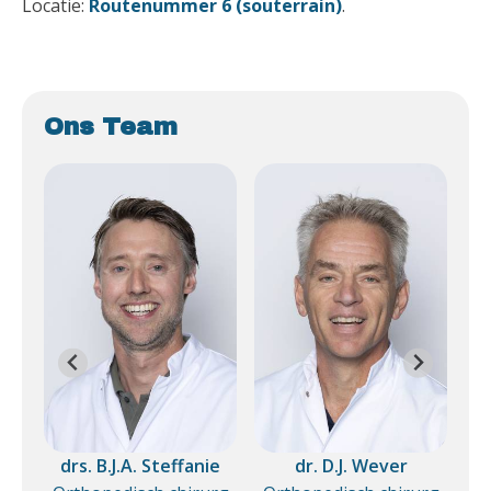
Locatie:
Routenummer 6 (souterrain)
.
Ons Team
ers
drs. B.J.A. Steffanie
dr. D.J. Wever