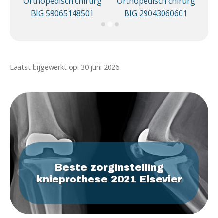
urg
Orthopedisch chirurg
Orthopedisch chirurg
1
BIG 59065148501
BIG 29043060601
Laatst bijgewerkt op: 30 juni 2026
Beste zorginstelling
knieprothese 2021 Elsevier