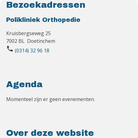
Bezoekadressen
Polikliniek Orthopedie
Kruisbergseweg 25
7002 BL Doetinchem
phone
(0314) 32 96 18
Agenda
Momenteel zijn er geen evenementen.
Over deze website