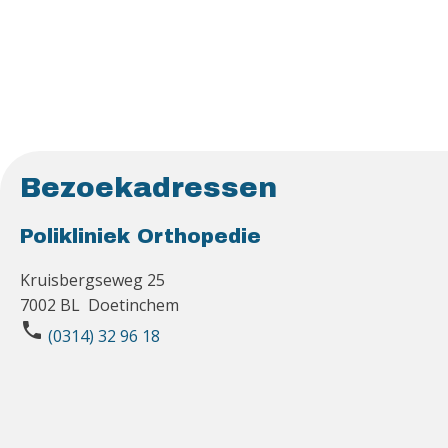
Bezoekadressen
Polikliniek Orthopedie
Kruisbergseweg 25
7002 BL Doetinchem
phone
(0314) 32 96 18