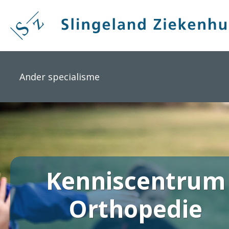
Overslaan
en
naar
de
inhoud
gaan
Ander specialisme
Kenniscentrum
Orthopedie