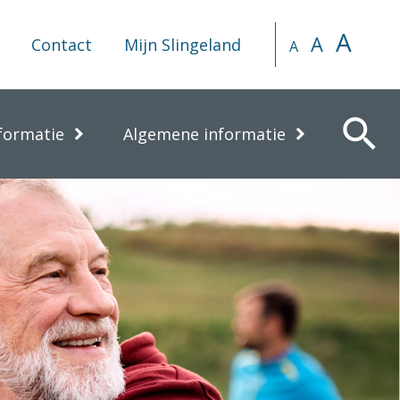
A
A
Contact
Mijn Slingeland
A
search
formatie
Algemene informatie