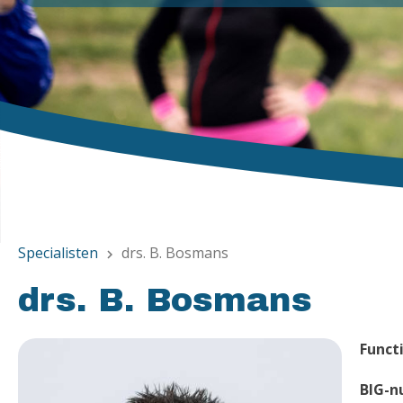
Specialisten
drs. B. Bosmans
chevron_right
drs. B. Bosmans
Functi
BIG-n