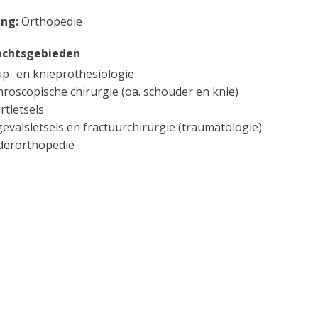
ing:
Orthopedie
chtsgebieden
p- en knieprothesiologie
hroscopische chirurgie (oa. schouder en knie)
rtletsels
evalsletsels en fractuurchirurgie (traumatologie)
derorthopedie