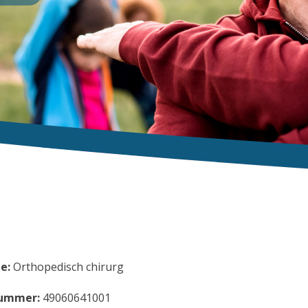
e:
Orthopedisch chirurg
ummer:
49060641001