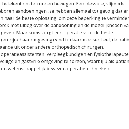
t betekent om te kunnen bewegen. Een blessure, slijtende
boren aandoeningen...ze hebben allemaal tot gevolg dat er
ken naar de beste oplossing, om deze beperking te verminde
sprek met uitleg over de aandoening en de mogelijkheden v
ing geven. Maar soms zorgt een operatie voor de beste
en zijn/ haar omgeving) vind ik daarom essentieel, de pati
taande uit onder andere orthopedisch chirurgen,
, operatieassistenten, verpleegkundigen en fysiotherapeute
ilige en gastvrije omgeving te zorgen, waarbij u als patiën
s en wetenschappelijk bewezen operatietechnieken.