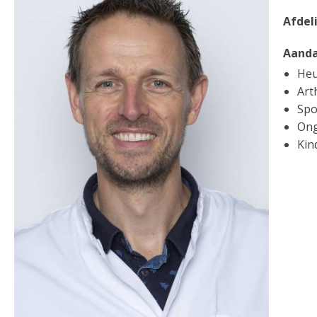
Afdel
Aanda
Heu
Art
Spo
Ong
Kin