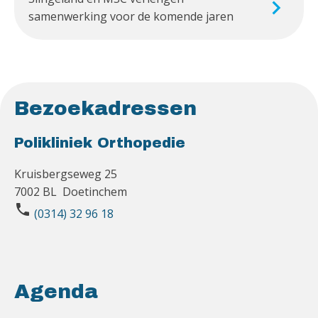
samenwerking voor de komende jaren
Bezoekadressen
Polikliniek Orthopedie
Kruisbergseweg 25
7002 BL Doetinchem
phone
(0314) 32 96 18
Agenda