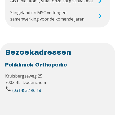
Als u niet komt, staat onze zorg schaakmat
Slingeland en MSC verlengen
samenwerking voor de komende jaren
Bezoekadressen
Polikliniek Orthopedie
Kruisbergseweg 25
7002 BL Doetinchem
phone
(0314) 32 96 18