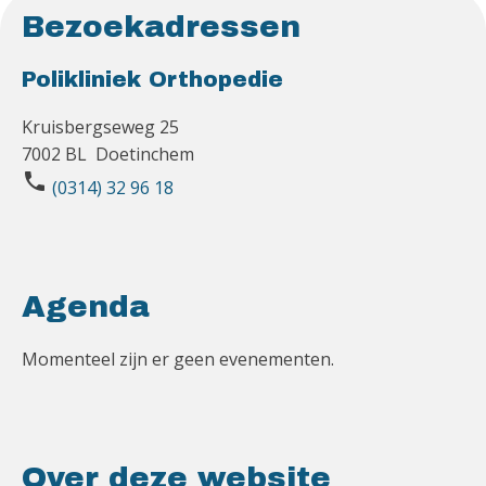
Bezoekadressen
Polikliniek Orthopedie
Kruisbergseweg 25
7002 BL Doetinchem
phone
(0314) 32 96 18
Agenda
Momenteel zijn er geen evenementen.
Over deze website