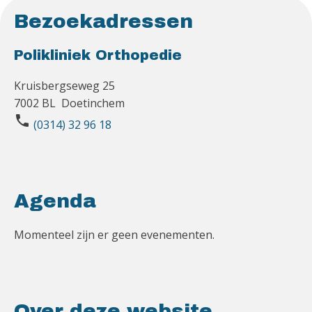
Bezoekadressen
Polikliniek Orthopedie
Kruisbergseweg 25
7002 BL Doetinchem
phone
(0314) 32 96 18
Agenda
Momenteel zijn er geen evenementen.
Over deze website