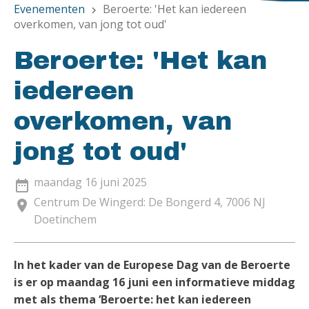
Evenementen
Beroerte: 'Het kan iedereen
chevron_right
overkomen, van jong tot oud'
Beroerte: 'Het kan
iedereen
overkomen, van
jong tot oud'
maandag 16 juni 2025
date_range
Centrum De Wingerd: De Bongerd 4, 7006 NJ
location_on
Doetinchem
In het kader van de Europese Dag van de Beroerte
is er op maandag 16 juni een
informatieve middag
met als thema ‘Beroerte: het kan iedereen