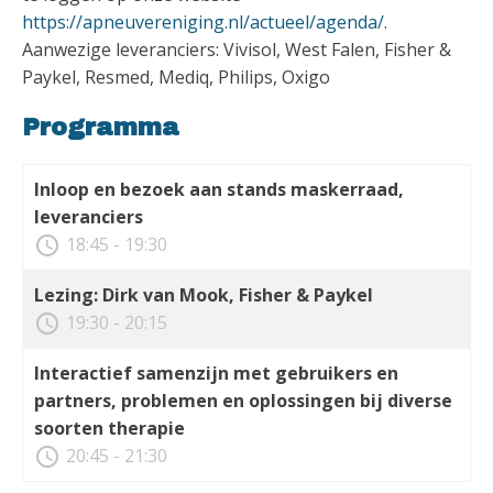
https://apneuvereniging.nl/actueel/agenda/
.
Aanwezige leveranciers: Vivisol, West Falen, Fisher &
Paykel, Resmed, Mediq, Philips, Oxigo
Programma
Inloop en bezoek aan stands maskerraad,
leveranciers
access_time
18:45 - 19:30
Lezing: Dirk van Mook, Fisher & Paykel
access_time
19:30 - 20:15
Interactief samenzijn met gebruikers en
partners, problemen en oplossingen bij diverse
soorten therapie
access_time
20:45 - 21:30