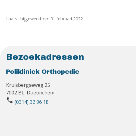
Laatst bijgewerkt op: 01 februari 2022
Bezoekadressen
Polikliniek Orthopedie
Kruisbergseweg 25
7002 BL Doetinchem
phone
(0314) 32 96 18