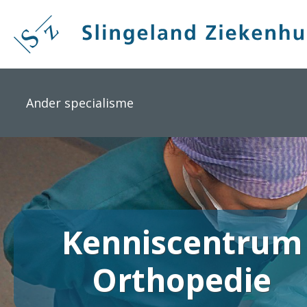
Overslaan
en
naar
de
inhoud
gaan
Ander specialisme
Kenniscentrum
Orthopedie