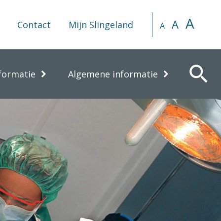
A
A
Contact
Mijn Slingeland
A
search
formatie
Algemene informatie