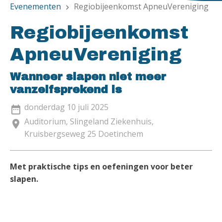
Evenementen
Regiobijeenkomst ApneuVereniging
chevron_right
Regiobijeenkomst
ApneuVereniging
Wanneer slapen niet meer
vanzelfsprekend is
donderdag 10 juli 2025
date_range
Auditorium, Slingeland Ziekenhuis,
location_on
Kruisbergseweg 25 Doetinchem
Met praktische tips en oefeningen voor beter
slapen.