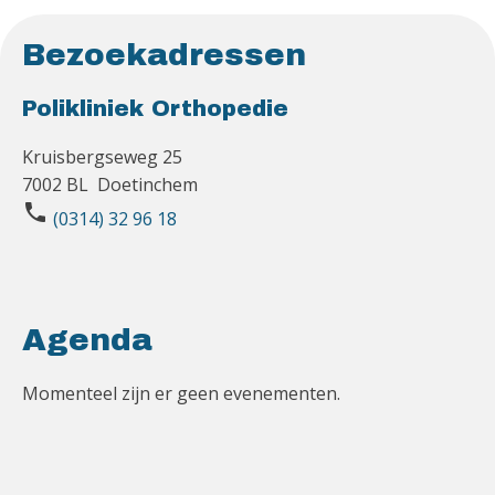
Bezoekadressen
Polikliniek Orthopedie
Kruisbergseweg 25
7002 BL Doetinchem
phone
(0314) 32 96 18
Agenda
Momenteel zijn er geen evenementen.